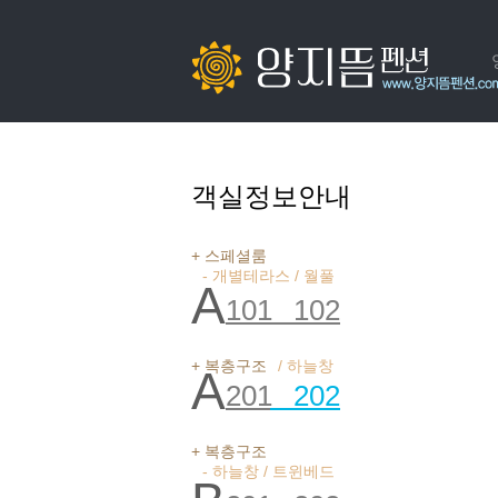
객실정보안내
+ 스페셜룸
- 개별테라스 / 월풀
A
101
102
+ 복층구조
/ 하늘창
A
201
202
+ 복층구조
- 하늘창 / 트윈베드