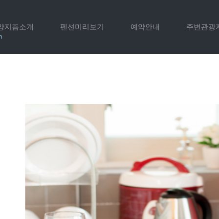
양지뜸소개
펜션미리보기
예약안내
주변관광