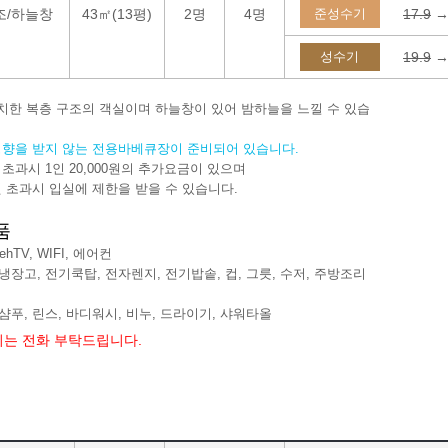
조/하늘창
43㎡(13평)
2명
4명
준성수기
17.9
→
성수기
19.9
→
위치한 복층 구조의 객실이며 하늘창이 있어 밤하늘을 느낄 수 있습
영향을 받지 않는 전용바베큐장이 준비되어 있습니다.
 초과시 1인 20,000원의 추가요금이 있으며
초과시 입실에 제한을 받을 수 있습니다.
품
lehTV, WIFI, 에어컨
 냉장고, 전기쿡탑, 전자렌지, 전기밥솥, 컵, 그릇, 수저, 주방조리
 샴푸, 린스, 바디워시, 비누, 드라이기, 샤워타올
는 전화 부탁드립니다.