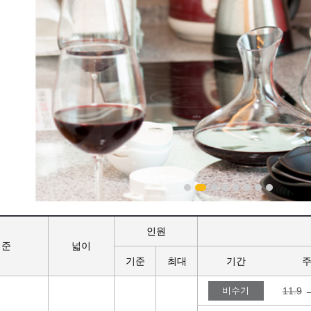
인원
기준
넓이
기준
최대
기간
비수기
11.9
→