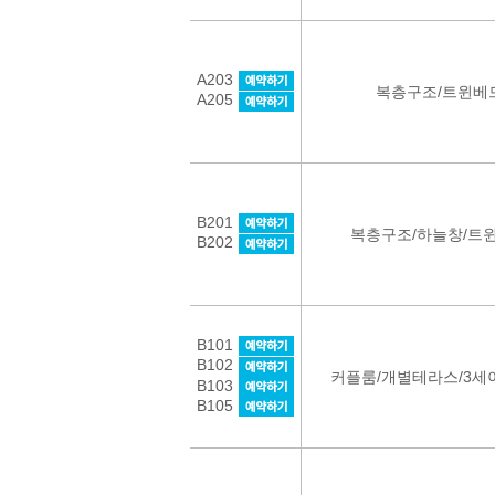
A203
복층구조/트윈베
A205
B201
복층구조/하늘창/트
B202
B101
B102
커플룸/개별테라스/3세
B103
B105