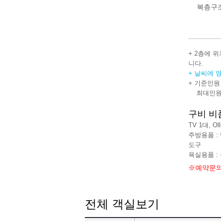
복층구
+ 2층에 
니다.
+ 날씨에 
+ 기준인원
최대인원 
구비 비
TV 1대, Ol
주방용품 :
도구
욕실용품 :
※예약문의
전체 객실보기