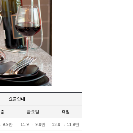
요금안내
주중
금요일
휴일
 9.9만
11.9
→ 9.9만
13.9
→ 11.9만