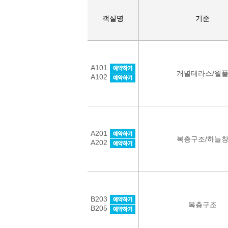
객실명
기준
A101
개별테라스/월
A102
A201
복층구조/하늘
A202
B203
복층구조
B205