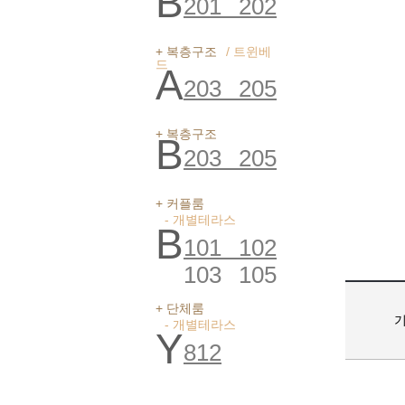
B
201
202
+ 복층구조
/ 트윈베
드
A
203
205
+ 복층구조
B
203
205
+ 커플룸
- 개별테라스
B
101
102
103
105
+ 단체룸
- 개별테라스
Y
812