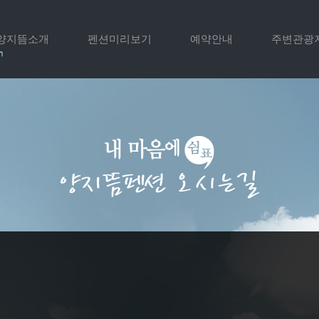
양지뜸소개
펜션미리보기
예약안내
주변관광